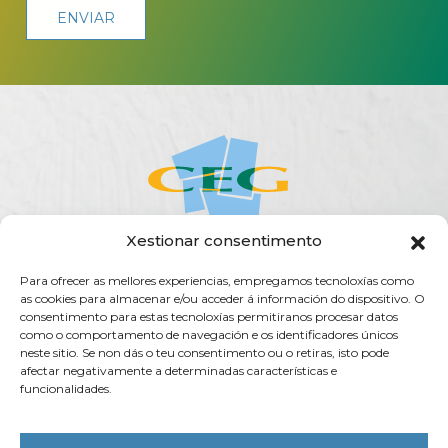
Xestionar consentimento
Para ofrecer as mellores experiencias, empregamos tecnoloxías como
ACERCA DA CEG
ACTUALIDADE
AXENDA
PUBLICACIÓNS
as cookies para almacenar e/ou acceder á información do dispositivo. O
SERVIZOS
TRANSPARENCIA
CONTACTO
consentimento para estas tecnoloxías permitiranos procesar datos
como o comportamento de navegación e os identificadores únicos
Rúa do Vilar, 54 - 15705
neste sitio. Se non dás o teu consentimento ou o retiras, isto pode
Santiago de Compostela (España)
afectar negativamente a determinadas características e
funcionalidades.
info@ceg.es
T. (+34) 981 555 888
F. (+34) 981 555 882