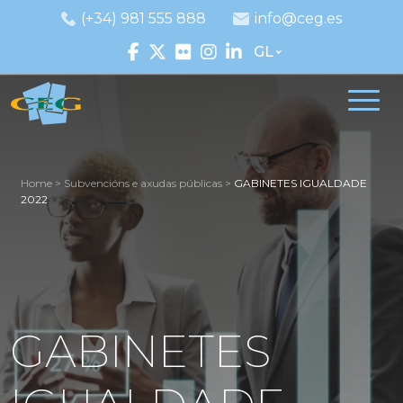
(+34) 981 555 888
info@ceg.es
GL
Home
>
Subvencións e axudas públicas
>
GABINETES IGUALDADE
2022
GABINETES