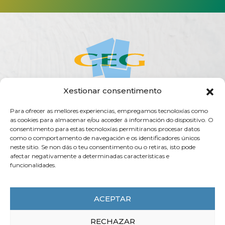
Xestionar consentimento
Para ofrecer as mellores experiencias, empregamos tecnoloxías como
ACERCA DA CEG
ACTUALIDADE
AXENDA
PUBLICACIÓNS
as cookies para almacenar e/ou acceder á información do dispositivo. O
SERVIZOS
TRANSPARENCIA
CONTACTO
consentimento para estas tecnoloxías permitiranos procesar datos
como o comportamento de navegación e os identificadores únicos
Rúa do Vilar, 54 - 15705
neste sitio. Se non dás o teu consentimento ou o retiras, isto pode
Santiago de Compostela (España)
afectar negativamente a determinadas características e
funcionalidades.
info@ceg.es
T. (+34) 981 555 888
F. (+34) 981 555 882
ACEPTAR
RECHAZAR