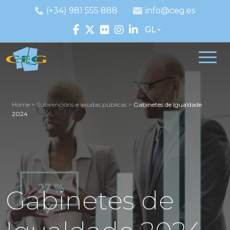
(+34) 981 555 888
info@ceg.es
GL
Home
>
Subvencións e axudas públicas
>
Gabinetes de Igualdade
2024
Gabinetes de