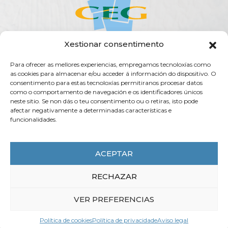
Xestionar consentimento
Para ofrecer as mellores experiencias, empregamos tecnoloxías como
ACERCA DA CEG
ACTUALIDADE
AXENDA
PUBLICACIÓNS
as cookies para almacenar e/ou acceder á información do dispositivo. O
SERVIZOS
TRANSPARENCIA
CONTACTO
consentimento para estas tecnoloxías permitiranos procesar datos
como o comportamento de navegación e os identificadores únicos
Rúa do Vilar, 54 - 15705
neste sitio. Se non dás o teu consentimento ou o retiras, isto pode
Santiago de Compostela (España)
afectar negativamente a determinadas características e
funcionalidades.
info@ceg.es
T. (+34) 981 555 888
F. (+34) 981 555 882
ACEPTAR
RECHAZAR
CEG 2025 - COPYRIGHT
VER PREFERENCIAS
AVISO LEGAL
POLÍTICA DE PRIVACIDADE
POLÍTICA DE COOKIES
SISTEMA INTERNO DE INFORMACIÓN
Política de cookies
Política de privacidade
Aviso legal