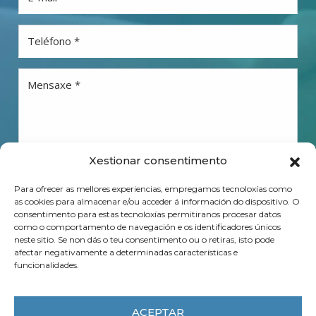
Teléfono *
Mensaxe *
Xestionar consentimento
Coñezo e acepto as condicións que se indican a
Para ofrecer as mellores experiencias, empregamos tecnoloxías como
continuación e a
Política de Privacidade
da CEG
as cookies para almacenar e/ou acceder á información do dispositivo. O
mencionado na sección de Información adicional *.
consentimento para estas tecnoloxías permitiranos procesar datos
como o comportamento de navegación e os identificadores únicos
Consulta as condicións para o tratamento dos teus datos
neste sitio. Se non dás o teu consentimento ou o retiras, isto pode
afectar negativamente a determinadas características e
funcionalidades.
Tamén autorizo a recibir información sobre
publicacións, actividades e servizos de interese.
ACEPTAR