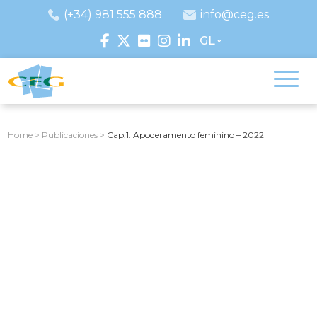
(+34) 981 555 888
info@ceg.es
GL
Home
>
Publicaciones
>
Cap.1. Apoderamento feminino – 2022