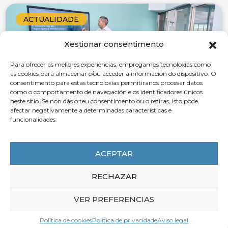
ACTUALIDADE
Xestionar consentimento
Para ofrecer as mellores experiencias, empregamos tecnoloxías como
as cookies para almacenar e/ou acceder á información do dispositivo. O
consentimento para estas tecnoloxías permitiranos procesar datos
como o comportamento de navegación e os identificadores únicos
neste sitio. Se non dás o teu consentimento ou o retiras, isto pode
afectar negativamente a determinadas características e
funcionalidades.
10 de Agosto de 2026
ACEPTAR
A CEG manifesta a súa preocupación
polo incremento da conflitividade
RECHAZAR
laboral e apela ao fortalecemento do
diálogo social
VER PREFERENCIAS
LER MÁIS
Política de cookies
Política de privacidade
Aviso legal