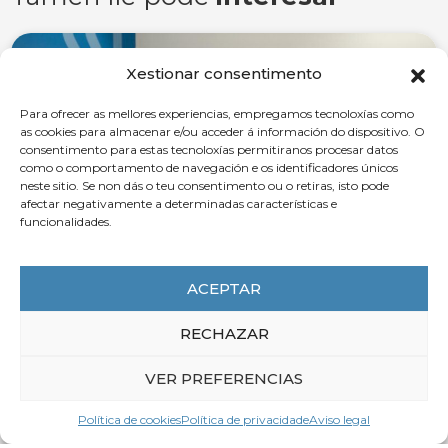
ACTUALIDADE
Xestionar consentimento
Para ofrecer as mellores experiencias, empregamos tecnoloxías como
as cookies para almacenar e/ou acceder á información do dispositivo. O
consentimento para estas tecnoloxías permitiranos procesar datos
como o comportamento de navegación e os identificadores únicos
neste sitio. Se non dás o teu consentimento ou o retiras, isto pode
afectar negativamente a determinadas características e
funcionalidades.
ACEPTAR
7 de Agosto de 2026
RECHAZAR
A CEG asinou xunto coa Xunta e UXT o
Plan integral para a mellora da
VER PREFERENCIAS
prevención, o benestar laboral e a
reincorporación saudable ao traballo
Política de cookies
Política de privacidade
Aviso legal
en Galicia 2026-2029