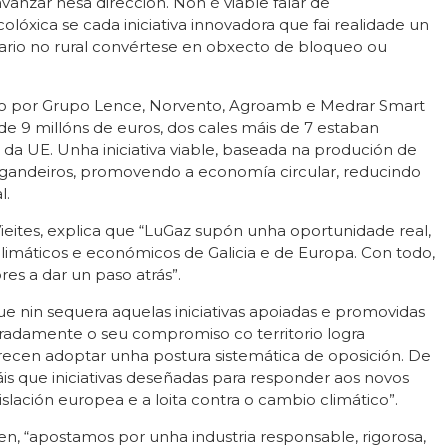
nzar nesa dirección. Non é viable falar de
colóxica se cada iniciativa innovadora que fai realidade un
rio no rural convértese en obxecto de bloqueo ou
do por Grupo Lence, Norvento, Agroamb e Medrar Smart
de 9 millóns de euros, dos cales máis de 7 estaban
da UE. Unha iniciativa viable, baseada na produción de
 e gandeiros, promovendo a economía circular, reducindo
l.
eites, explica que “LuGaz supón unha oportunidade real,
climáticos e económicos de Galicia e de Europa. Con todo,
es a dar un paso atrás”.
 nin sequera aquelas iniciativas apoiadas e promovidas
adamente o seu compromiso co territorio logra
recen adoptar unha postura sistemática de oposición. De
s que iniciativas deseñadas para responder aos novos
slación europea e a loita contra o cambio climático”.
en, “apostamos por unha industria responsable, rigorosa,