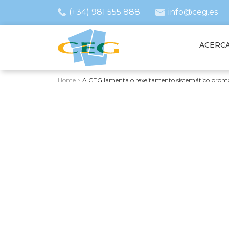
(+34) 981 555 888
info@ceg.es
ACERCA
Home
>
A CEG lamenta o rexeitamento sistemático promov