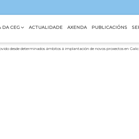
 DA CEG
SE
ACTUALIDADE
AXENDA
PUBLICACIÓNS
ido desde determinados ámbitos á implantación de novos proxectos en Galic