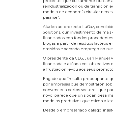
proxectos que xustamente buscan ava
reindustrialización ou de transición e
modelo de economía circular necesa
parálise”.
Aluden ao proxecto LuGaz, concibi
Solutions, cun investimento de máis 
financiados con fondos procedentes 
biogás a partir de residuos lácteos
emisións e xerando emprego no rura
O presidente da CEG, Juan Manuel Vi
financiada e aliñada cos obxectivos 
a frustración levou aos seus promotor
Engade que “resulta preocupante que
por empresas que demostraron sobr
convencer a certos sectores que pa
novo, parece que un slogan pesa mái
modelos produtivos que esixen a lexi
Desde o empresariado galego, insist