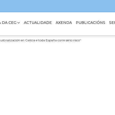
 DA CEG
SE
ACTUALIDADE
AXENDA
PUBLICACIÓNS
dustrialización en Galicia e toda España corre serio risco”