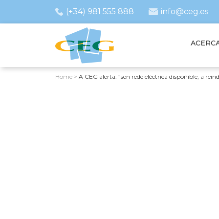
(+34) 981 555 888
info@ceg.es
ACERCA
Home
>
A CEG alerta: “sen rede eléctrica dispoñible, a rein