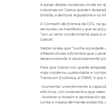
A pesar destas iniciativas, incide en
industriais en Galicia queden atrapa
botella, a demora regulatoria e os lí
A Comisión de Enerxía da CEG, na qu
sectoriais, xa manifestou que as act
“son un serio condicionante para a vi
Galicia”.
Vieites sinala que “nunha sociedade 
infraestruturas suficientes que cubr
desenvolvendo é absolutamente prior
Para que Galicia non quede atrapada
máis moderno, sustentable e competit
Transición Ecolóxica, á CNMC e aos 
• Aumentar urxentemente a capacida
eléctrica, con orzamentos que vaian 
• Acelerar a revisión e aprobación d
conta a masiva demanda existente, o