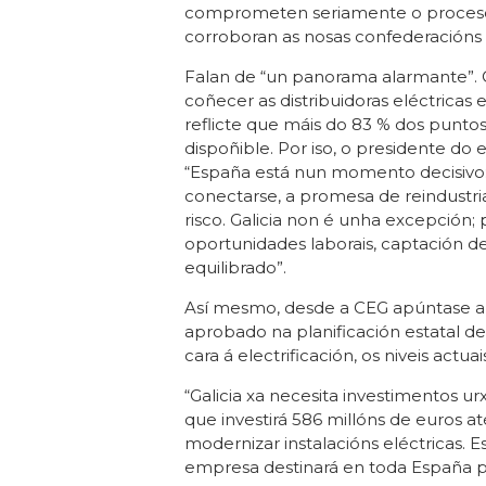
comprometen seriamente o proceso de
corroboran as nosas confederacións p
Falan de “un panorama alarmante”.
coñecer as distribuidoras eléctrica
reflicte que máis do 83 % dos punt
dispoñible. Por iso, o presidente do
“España está nun momento decisivo:
conectarse, a promesa de reindustria
risco. Galicia non é unha excepción; 
oportunidades laborais, captación d
equilibrado”.
Así mesmo, desde a CEG apúntase a q
aprobado na planificación estatal de 
cara á electrificación, os niveis actua
“Galicia xa necesita investimentos u
que investirá 586 millóns de euros até
modernizar instalacións eléctricas. 
empresa destinará en toda España para