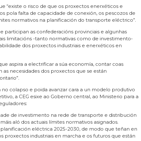
 que “existe o risco de que os proxectos enerxéticos e
dos pola falta de capacidade de conexión, os pescozos de
mites normativos na planificación do transporte eléctrico”.
e participan as confederacións provinciais e algunhas
uais limitacións -tanto normativas como de investimento-
abilidade dos proxectos industriais e enerxéticos en
que aspira a electrificar a súa economía, contar coas
an as necesidades dos proxectos que se están
itario”.
 no colapso e poida avanzar cara a un modelo produtivo
ivo, a CEG esixe ao Goberno central, ao Ministerio para a
reguladores:
de de investimento na rede de transporte e distribución
máis aló dos actuais límites normativos asignados.
a planificación eléctrica 2025-2030, de modo que teñan en
s proxectos industriais en marcha e os futuros que están