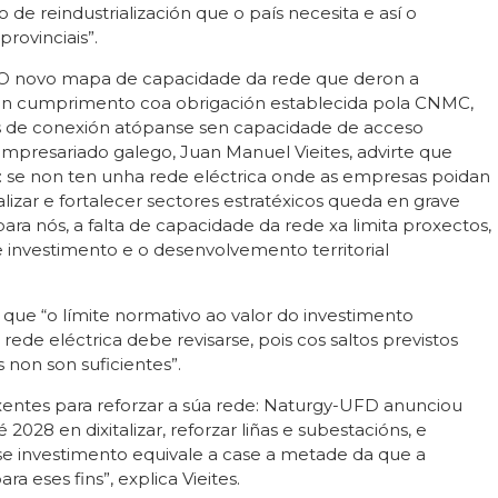
 reindustrialización que o país necesita e así o
rovinciais”.
 O novo mapa de capacidade da rede que deron a
s en cumprimento coa obrigación establecida pola CNMC,
os de conexión atópanse sen capacidade de acceso
 empresariado galego, Juan Manuel Vieites, advirte que
 se non ten unha rede eléctrica onde as empresas poidan
lizar e fortalecer sectores estratéxicos queda en grave
para nós, a falta de capacidade da rede xa limita proxectos,
e investimento e o desenvolvemento territorial
ue “o límite normativo ao valor do investimento
rede eléctrica debe revisarse, pois cos saltos previstos
is non son suficientes”.
rxentes para reforzar a súa rede: Naturgy-UFD anunciou
 2028 en dixitalizar, reforzar liñas e subestacións, e
Ese investimento equivale a case a metade da que a
 eses fins”, explica Vieites.