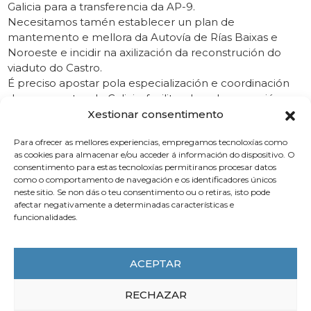
Galicia para a transferencia da AP-9.
Necesitamos tamén establecer un plan de
mantemento e mellora da Autovía de Rías Baixas e
Noroeste e incidir na axilización da reconstrución do
viaduto do Castro.
É preciso apostar pola especialización e coordinación
dos aeroportos de Galicia, facilitando unha conexión
aérea á comunidade autónoma en termos
Xestionar consentimento
competitivos non só co resto de España senón para saír
Para ofrecer as mellores experiencias, empregamos tecnoloxías como
a Europa e ao resto do mundo.
as cookies para almacenar e/ou acceder á información do dispositivo. O
Contar cos empresarios, como parte directamente
consentimento para estas tecnoloxías permitiranos procesar datos
afectada polas infraestruturas de transporte tanto en
como o comportamento de navegación e os identificadores únicos
calidade de usuarios como de operadores, será clave
neste sitio. Se non dás o teu consentimento ou o retiras, isto pode
para a planificación e identificación de necesidades.
afectar negativamente a determinadas características e
funcionalidades.
Por último, Vieites, lembrou que “insistimos, en
numerosas ocasións, que se require dun traballo
coordinado entre entidades públicas e privadas, con
ACEPTAR
outras comunidades autónomas, co Goberno do
Estado, entre países e coa Comisión Europea. É a única
RECHAZAR
fórmula para asegurar obxectivos e prazos razoables e