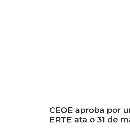
CEOE aproba por u
ERTE ata o 31 de m