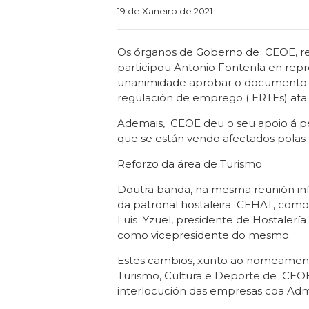
Categories
19 de Xaneiro de 2021
Os órganos de Goberno de CEOE, reu
participou Antonio Fontenla en repr
unanimidade aprobar o documento s
regulación de emprego ( ERTEs) ata 
Ademais, CEOE deu o seu apoio á pe
que se están vendo afectados polas l
Reforzo da área de Turismo
Doutra banda, na mesma reunión i
da patronal hostaleira CEHAT, como
Luis Yzuel, presidente de Hostaler
como vicepresidente do mesmo.
Estes cambios, xunto ao nomeament
Turismo, Cultura e Deporte de CEOE,
interlocución das empresas coa Admi