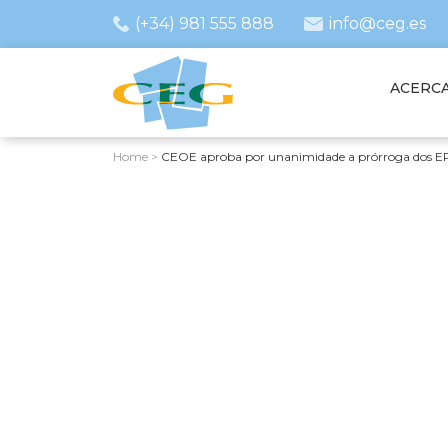
(+34) 981 555 888
info@ceg.es
ACERCA
Home
>
CEOE aproba por unanimidade a prórroga dos ER