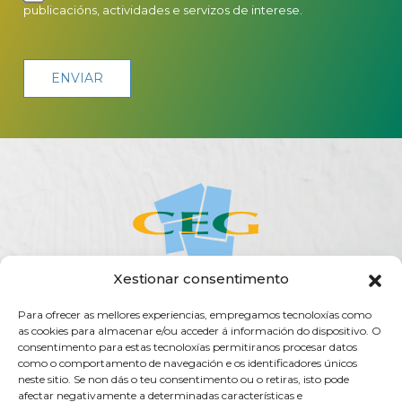
publicacións, actividades e servizos de interese.
Xestionar consentimento
Para ofrecer as mellores experiencias, empregamos tecnoloxías como
ACERCA DA CEG
ACTUALIDADE
AXENDA
PUBLICACIÓNS
as cookies para almacenar e/ou acceder á información do dispositivo. O
SERVIZOS
TRANSPARENCIA
CONTACTO
consentimento para estas tecnoloxías permitiranos procesar datos
como o comportamento de navegación e os identificadores únicos
Rúa do Vilar, 54 - 15705
neste sitio. Se non dás o teu consentimento ou o retiras, isto pode
Santiago de Compostela (España)
afectar negativamente a determinadas características e