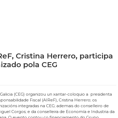
eF, Cristina Herrero, participa
nizado pola CEG
alicia (CEG) organizou un xantar-coloquio a presidenta
nsabilidade Fiscal (AIReF), Cristina Herrero; os
zacións integradas na CEG; ademais do conselleiro de
iguel Corgos; e da conselleira de Economía e Industria da
nzana. O evento contou co financiamento do Grupo