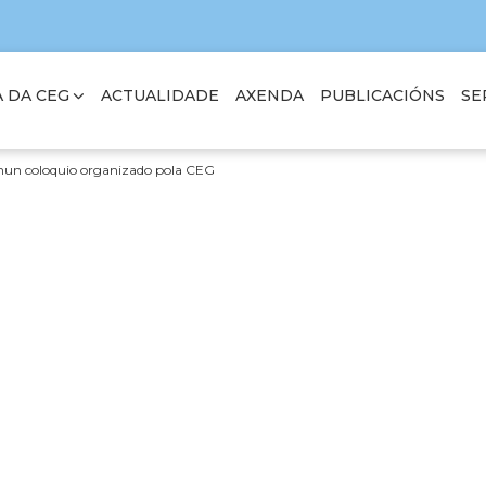
 DA CEG
SE
ACTUALIDADE
AXENDA
PUBLICACIÓNS
a nun coloquio organizado pola CEG