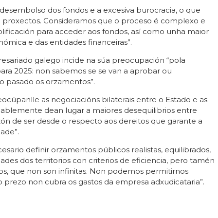
o desembolso dos fondos e a excesiva burocracia, o que
de proxectos. Consideramos que o proceso é complexo e
plificación para acceder aos fondos, así como unha maior
nómica e das entidades financeiras”.
esariado galego incide na súa preocupación “pola
para 2025: non sabemos se se van a aprobar ou
o pasado os orzamentos”.
úpanlle as negociacións bilaterais entre o Estado e as
blemente dean lugar a maiores desequilibrios entre
zón de ser desde o respecto aos dereitos que garante a
ade”.
sario definir orzamentos públicos realistas, equilibrados,
des dos territorios con criterios de eficiencia, pero tamén
s, que non son infinitas. Non podemos permitirnos
xo prezo non cubra os gastos da empresa adxudicataria”.