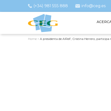
(+34) 981 555 888
info@ceg.es
ACERCA
Home
>
A presidenta de AIReF, Cristina Herrero, particip