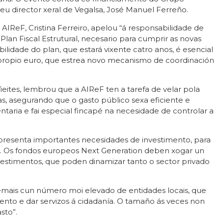
seu director xeral de Vegalsa, José Manuel Ferreño.
AIReF, Cristina Ferreiro, apelou “á responsabilidade de
Plan Fiscal Estrutural, necesario para cumprir as novas
ibilidade do plan, que estará vixente catro anos, é esencial
 propio euro, que estrea novo mecanismo de coordinación
eites, lembrou que a AIReF ten a tarefa de velar pola
as, asegurando que o gasto público sexa eficiente e
taria e fai especial fincapé na necesidade de controlar a
a presenta importantes necesidades de investimento, para
ra. Os fondos europeos Next Generation deben xogar un
nvestimentos, que poden dinamizar tanto o sector privado
demais cun número moi elevado de entidades locais, que
nto e dar servizos á cidadanía. O tamaño ás veces non
sto”.