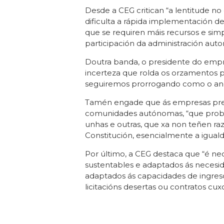
Desde a CEG critican “a lentitude n
dificulta a rápida implementación 
que se requiren máis recursos e sim
participación da administración auto
Doutra banda, o presidente do empr
incerteza que rolda os orzamentos 
seguiremos prorrogando como o an
Tamén engade que ás empresas preoc
comunidades autónomas, “que proba
unhas e outras, que xa non teñen ra
Constitución, esencialmente a iguald
Por último, a CEG destaca que “é nece
sustentables e adaptados ás necesida
adaptados ás capacidades de ingreso
licitacións desertas ou contratos cu