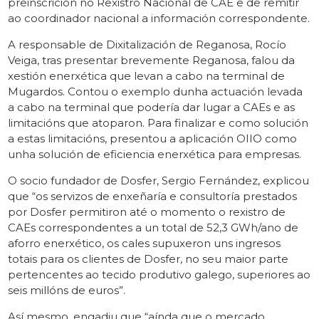
preinscrición no Rexistro Nacional de CAE e de remitir
ao coordinador nacional a información correspondente.
A responsable de Dixitalización de Reganosa, Rocío
Veiga, tras presentar brevemente Reganosa, falou da
xestión enerxética que levan a cabo na terminal de
Mugardos. Contou o exemplo dunha actuación levada
a cabo na terminal que podería dar lugar a CAEs e as
limitacións que atoparon. Para finalizar e como solución
a estas limitacións, presentou a aplicación OIIO como
unha solución de eficiencia enerxética para empresas.
O socio fundador de Dosfer, Sergio Fernández, explicou
que “os servizos de enxeñaría e consultoría prestados
por Dosfer permitiron até o momento o rexistro de
CAEs correspondentes a un total de 52,3 GWh/ano de
aforro enerxético, os cales supuxeron uns ingresos
totais para os clientes de Dosfer, no seu maior parte
pertencentes ao tecido produtivo galego, superiores ao
seis millóns de euros”.
Así mesmo, engadiu que “aínda que o mercado