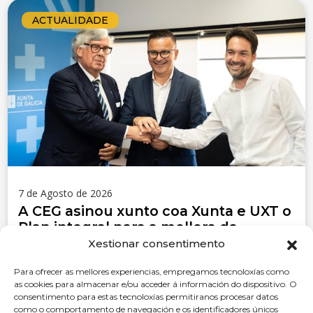
ACTUALIDADE
7 de Agosto de 2026
A CEG asinou xunto coa Xunta e UXT o
Plan integral para a mellora da
prevención, o benestar laboral e a
Xestionar consentimento
reincorporación saudable ao traballo
Para ofrecer as mellores experiencias, empregamos tecnoloxías como
en Galicia 2026-2029
as cookies para almacenar e/ou acceder á información do dispositivo. O
consentimento para estas tecnoloxías permitiranos procesar datos
LER MÁIS
como o comportamento de navegación e os identificadores únicos