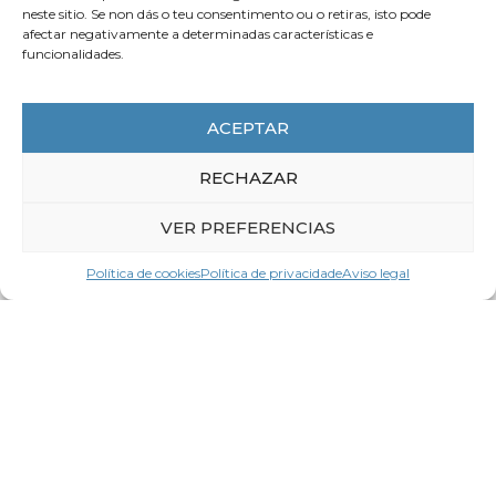
neste sitio. Se non dás o teu consentimento ou o retiras, isto pode
afectar negativamente a determinadas características e
funcionalidades.
ACTUALIDADE
ACEPTAR
RECHAZAR
VER PREFERENCIAS
Política de cookies
Política de privacidade
Aviso legal
7 de Agosto de 2026
A CEG fai un chamamento á
prudencia na interpretación das
enquisas sobre xornada laboral
LER MÁIS