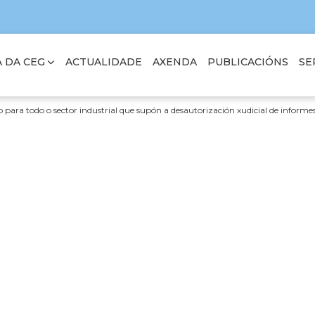
 DA CEG
SE
ACTUALIDADE
AXENDA
PUBLICACIÓNS
o para todo o sector industrial que supón a desautorización xudicial de inform