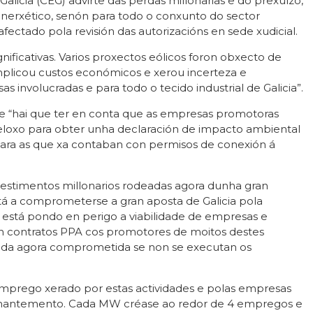
licia (CEG) advirte das perdas millonarias e do prexuízo,
nerxético, senón para todo o conxunto do sector
afectado pola revisión das autorizacións en sede xudicial.
nificativas. Varios proxectos eólicos foron obxecto de
implicou custos económicos e xerou incerteza e
s involucradas e para todo o tecido industrial de Galicia”.
ue “hai que ter en conta que as empresas promotoras
reloxo para obter unha declaración de impacto ambiental
 para as que xa contaban con permisos de conexión á
vestimentos millonarios rodeadas agora dunha gran
stá a comprometerse a gran aposta de Galicia pola
e está pondo en perigo a viabilidade de empresas e
ran contratos PPA cos promotores de moitos destes
eda agora comprometida se non se executan os
emprego xerado por estas actividades e polas empresas
e mantemento. Cada MW créase ao redor de 4 empregos e