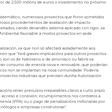
dor de 2.500 millóns de euros o investimento no próximo
istemático, numerosos proxectos que foron sometidos
rosos procedementos de avaliación de impacto
eitados, cando devandito sistema aplicado con rigor, xa
Ambiental favorable a moitos proxectos en sede
ralización, xa que non só afectará aisladamente aos
nón que “terá graves implicacións para outros proxectos
 son os de hidróxeno e de amoníaco ou fabrís xa
an consumo de enerxía nova e renovable, que poderían
icos non se implantan na nosa comunidade: Podería
proxectos industriais que precisen dunha Autorización
cións xeran prexuízos irreparables claros a curto prazo
 acceso e conexión; incumprimentos nos contratos a
nerxía (PPA) ou o pago de penalizacións millonarias por
nólogos e empresas construtoras”.