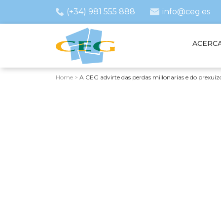
(+34) 981 555 888
info@ceg.es
ACERCA
Home
>
A CEG advirte das perdas millonarias e do prexuíz