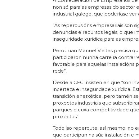
A Confederación de Empresarios de Ga
non só para as empresas do sector e
industrial galego, que poderíase ver 
“As repercusións empresariais son sig
denuncias e recursos legais, o que 
inseguridade xurídica para as empresa
Pero Juan Manuel Vieites precisa q
participaron nunha carreira contrar
favorable para aquelas instalacións
rede”.
Desde a CEG insisten en que “son in
incerteza e inseguridade xurídica. E
transición enerxética, pero tamén s
proxectos industriais que subscribi
parques e cuxa competitividade qu
proxectos”.
Todo iso repercute, así mesmo, no 
que participan na súa instalación 