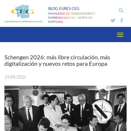
Pasar
BLOG EURES CEG
al
MOVILIDAD DE TRABAJADORES Y
contenido
EMPRESAS GALICIA – NORTE DE
PORTUGAL
principal
Toggl
navig
Schengen 2026: más libre circulación, más
digitalización y nuevos retos para Europa
19/05/2026