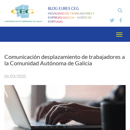
Pasar
BLOG EURES CEG
al
MOVILIDAD DE TRABAJADORES Y
contenido
EMPRESAS GALICIA – NORTE DE
PORTUGAL
principal
Toggl
navig
Comunicación desplazamiento de trabajadores a
la Comunidad Autónoma de Galicia
06/03/2020