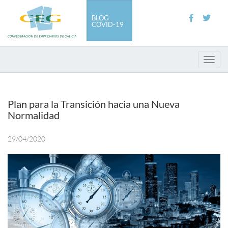
Pasar
al
BLOG
COVID-19
contenido
principal
Toggl
navig
Plan para la Transición hacia una Nueva
Normalidad
29/04/2020