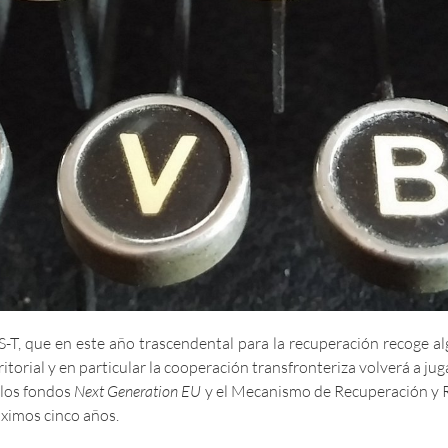
S-T, que en este año trascendental para la recuperación recoge a
ritorial y en particular la cooperación transfronteriza volverá a j
 los fondos
Next Generation EU
y el Mecanismo de Recuperación y R
óximos cinco años.