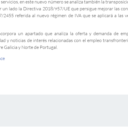
de servicios, en este nuevo número se analiza también la transposi
por un lado la Directiva 2018/957/UE que persigue mejorar las co
/2455 referida al nuevo régimen de IVA que se aplicará a las ve
corpora un apartado que analiza la oferta y demanda de empl
d y noticias de interés relacionadas con el empleo transfronteriz
re Galicia y Norte de Portugal.
ace