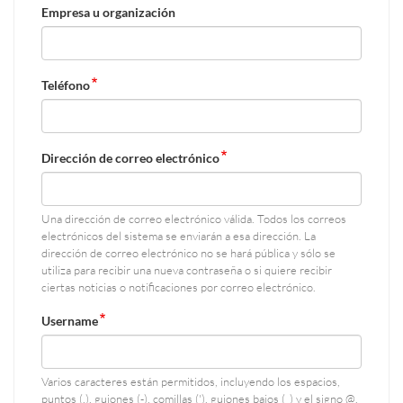
Empresa u organización
Teléfono
Dirección de correo electrónico
Una dirección de correo electrónico válida. Todos los correos
electrónicos del sistema se enviarán a esa dirección. La
dirección de correo electrónico no se hará pública y sólo se
utiliza para recibir una nueva contraseña o si quiere recibir
ciertas noticias o notificaciones por correo electrónico.
Username
Varios caracteres están permitidos, incluyendo los espacios,
puntos (.), guiones (-), comillas ('), guiones bajos (_) y el signo @.