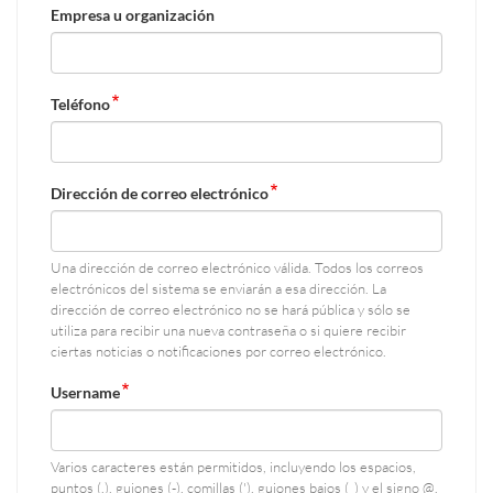
Empresa u organización
Teléfono
Dirección de correo electrónico
Una dirección de correo electrónico válida. Todos los correos
electrónicos del sistema se enviarán a esa dirección. La
dirección de correo electrónico no se hará pública y sólo se
utiliza para recibir una nueva contraseña o si quiere recibir
ciertas noticias o notificaciones por correo electrónico.
Username
Varios caracteres están permitidos, incluyendo los espacios,
puntos (.), guiones (-), comillas ('), guiones bajos (_) y el signo @.