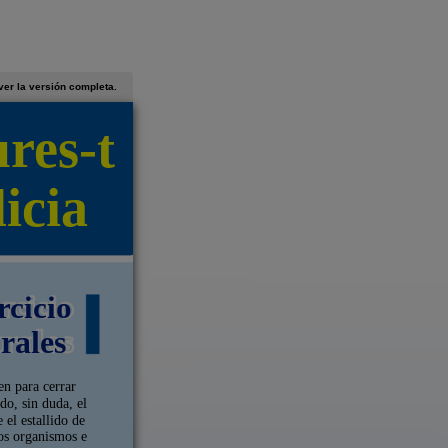
ver la versión completa.
ures-t
icia
rcicio
rales
en para cerrar
do, sin duda, el
 el estallido de
sos organismos e