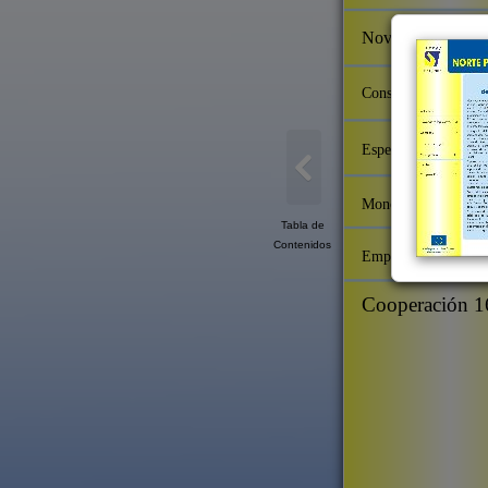
Novedades legisla
Consultas
Especial Portugal
Monográfico
Tabla de
Contenidos
Empleo
Cooperación 1