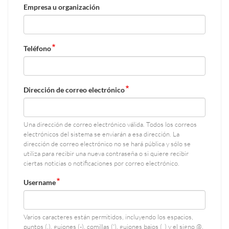
Empresa u organización
Teléfono
Dirección de correo electrónico
Una dirección de correo electrónico válida. Todos los correos
electrónicos del sistema se enviarán a esa dirección. La
dirección de correo electrónico no se hará pública y sólo se
utiliza para recibir una nueva contraseña o si quiere recibir
ciertas noticias o notificaciones por correo electrónico.
Username
Varios caracteres están permitidos, incluyendo los espacios,
puntos (.), guiones (-), comillas ('), guiones bajos (_) y el signo @.