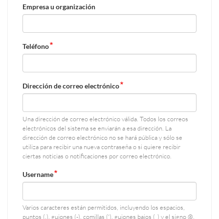
Empresa u organización
Teléfono
Dirección de correo electrónico
Una dirección de correo electrónico válida. Todos los correos
electrónicos del sistema se enviarán a esa dirección. La
dirección de correo electrónico no se hará pública y sólo se
utiliza para recibir una nueva contraseña o si quiere recibir
ciertas noticias o notificaciones por correo electrónico.
Username
Varios caracteres están permitidos, incluyendo los espacios,
puntos (.), guiones (-), comillas ('), guiones bajos (_) y el signo @.