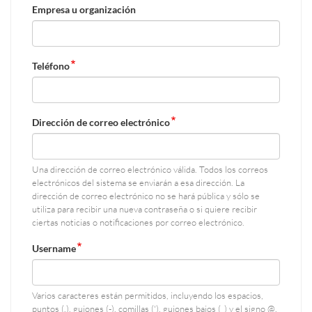
Empresa u organización
Teléfono
Dirección de correo electrónico
Una dirección de correo electrónico válida. Todos los correos
electrónicos del sistema se enviarán a esa dirección. La
dirección de correo electrónico no se hará pública y sólo se
utiliza para recibir una nueva contraseña o si quiere recibir
ciertas noticias o notificaciones por correo electrónico.
Username
Varios caracteres están permitidos, incluyendo los espacios,
puntos (.), guiones (-), comillas ('), guiones bajos (_) y el signo @.