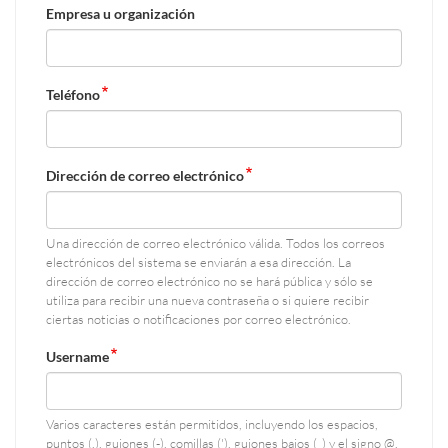
Empresa u organización
Teléfono
Dirección de correo electrónico
Una dirección de correo electrónico válida. Todos los correos
electrónicos del sistema se enviarán a esa dirección. La
dirección de correo electrónico no se hará pública y sólo se
utiliza para recibir una nueva contraseña o si quiere recibir
ciertas noticias o notificaciones por correo electrónico.
Username
Varios caracteres están permitidos, incluyendo los espacios,
puntos (.), guiones (-), comillas ('), guiones bajos (_) y el signo @.